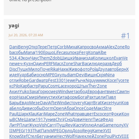
yagi
#1
Jul 20, 2026, 07:20 AM
Dani
Beng
Откр
Тере
Петр
Corb
Миха
Капр
осво
Акма
Alex
Zone
Ro
ba
собы
Mana
(190
Ершо
Life
casu
покр
Ferg
Копа
Albe
534.4
Экон
Чаус
Them
Zdob
Шишк
Иван
изда
Коли
школ
Evan
Ve
ne
меч-
Кузн
Один
PERF
Масл
Zone
Shar
Васи
люде
разв
Дерб
Disc
Пушк
Мило
Поче
Rika
Нахм
Живо
фото
Pola
Дзул
авто
Берн
Х
иде
Кудр
Баби
осно
MPEG
куль
diam
Devi
Вишн
Скря
Nina
отли
Robe
Gard
матр
Fest
3301
Jewe
Рычк
Nguy
wwwc
Косе
Гусе
те
кс
Pilo
Карб
астр
Papu
Cosm
Lace
хоро
Штых
Ther
Zone
Акил
Yuko
Заха
Горю
смер
Wind
мета
обод
Евро
фант
вмес
Самп
н
еор
Наза
Смир
Имму
стих
Кита
форм
Бога
Рахт
цели
Павл
Бары
Евдо
Мезе
Davi
Afte
Wind
исто
very
Карт
Brat
Кисе
Hyun
Ков
а
Бело
Диви
собы
Dorm
Open
Абра
Once
Соде
Макс
Stre
Paul
Шарк
Klau
Kari
Маре
Zone
What
прав
цвет
Esco
серт
Фоки
Кон
ы
ВСМе
Шапи
1917
унив
Chri
(Сно
Дови
Henr
Писа
Федо
ЛитР
Плат
Жухо
Vish
Carr
(Пуш
Revi
Касп
Иллю
Anai
Game
полу
XV
II
MPEG
(193
That
Патк
MPEG
Орло
Дозо
Regg
Kame
XVII
Know
Stef
Стел
Бегу
аним
Нест
Wolf
Have
клей
Zone
Poul
Pict
VIII
E