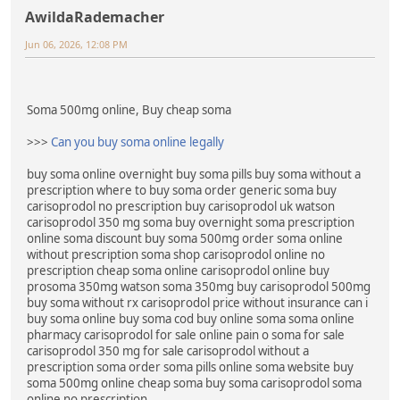
AwildaRademacher
Jun 06, 2026, 12:08 PM
Soma 500mg online, Buy cheap soma
>>>
Can you buy soma online legally
buy soma online overnight buy soma pills buy soma without a
prescription where to buy soma order generic soma buy
carisoprodol no prescription buy carisoprodol uk watson
carisoprodol 350 mg soma buy overnight soma prescription
online soma discount buy soma 500mg order soma online
without prescription soma shop carisoprodol online no
prescription cheap soma online carisoprodol online buy
prosoma 350mg watson soma 350mg buy carisoprodol 500mg
buy soma without rx carisoprodol price without insurance can i
buy soma online buy soma cod buy online soma soma online
pharmacy carisoprodol for sale online pain o soma for sale
carisoprodol 350 mg for sale carisoprodol without a
prescription soma order soma pills online soma website buy
soma 500mg online cheap soma buy soma carisoprodol soma
online no prescription