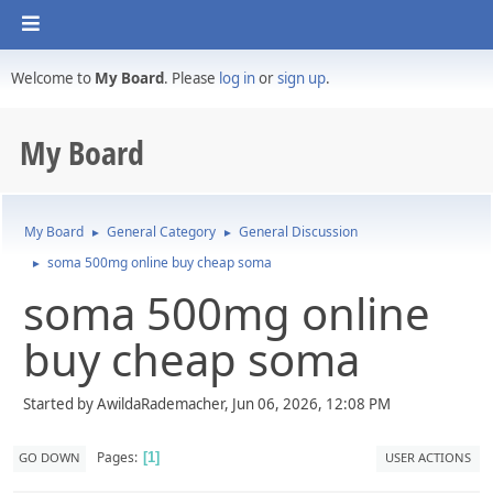
Welcome to
My Board
. Please
log in
or
sign up
.
My Board
My Board
General Category
General Discussion
►
►
soma 500mg online buy cheap soma
►
soma 500mg online
buy cheap soma
Started by AwildaRademacher, Jun 06, 2026, 12:08 PM
Pages
GO DOWN
USER ACTIONS
1